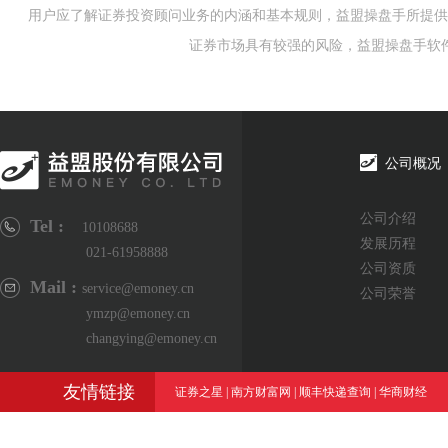
用户应了解证券投资顾问业务的内涵和基本规则，益盟操盘手所提供
证券市场具有较强的风险，益盟操盘手软
公司概况
公司介绍
Tel :
10108688
发展历程
021-61958888
公司资质
Mail :
service@emoney.cn
公司荣誉
ymzp@emoney.cn
changying@emoney.cn
友情链接
证券之星
|
南方财富网
|
顺丰快递查询
|
华商财经