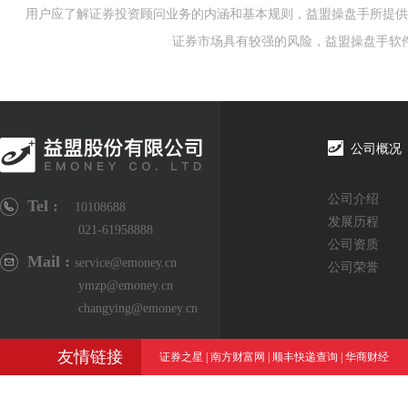
用户应了解证券投资顾问业务的内涵和基本规则，益盟操盘手所提供
证券市场具有较强的风险，益盟操盘手软
公司概况
公司介绍
Tel :
10108688
发展历程
021-61958888
公司资质
Mail :
service@emoney.cn
公司荣誉
ymzp@emoney.cn
changying@emoney.cn
友情链接
证券之星
|
南方财富网
|
顺丰快递查询
|
华商财经