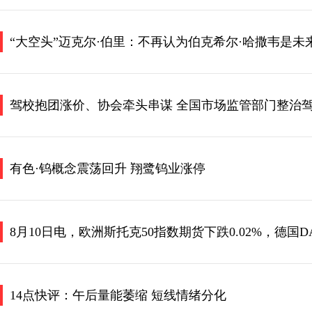
“大空头”迈克尔·伯里：不再认为伯克希尔·哈撒韦是
驾校抱团涨价、协会牵头串谋 全国市场监管部门整治
有色·钨概念震荡回升 翔鹭钨业涨停
14点快评：午后量能萎缩 短线情绪分化